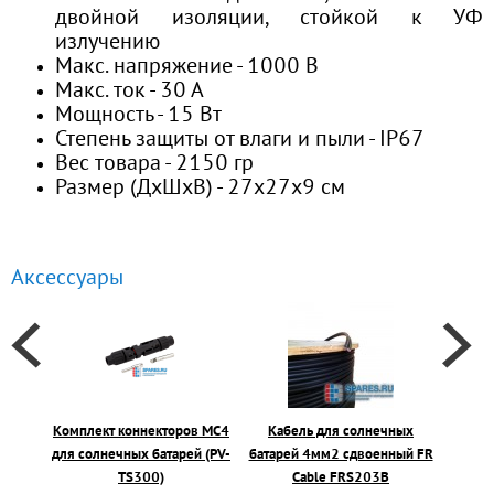
двойной изоляции, стойкой к УФ
излучению
Макс. напряжение - 1000 В
Макс. ток - 30 А
Мощность - 15 Вт
Степень защиты от влаги и пыли - IP67
Вес товара - 2150 гр
Размер (ДхШхВ) - 27х27х9 см
Аксессуары
Комплект коннекторов MC4
Кабель для солнечных
Солнеч
для солнечных батарей (PV-
батарей 4мм2 сдвоенный FR
S
TS300)
Cable FRS203B