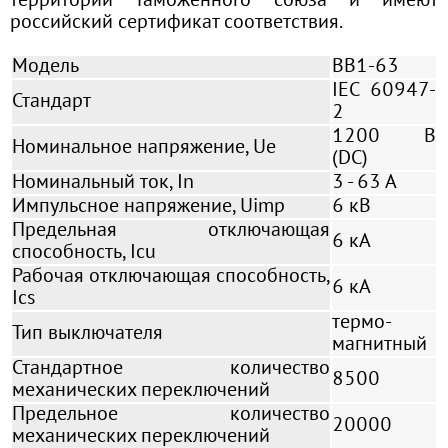
территории Таможенного союза и имеют
российский сертификат соответствия.
Модель
BB1-63
IEC 60947-
Стандарт
2
1200 В
Номинальное напряжение, Ue
(DC)
Номинальный ток, In
3 - 63 А
Импульсное напряжение, Uimp
6 кВ
Предельная отключающая
6 кА
способность, Icu
Рабочая отключающая способность,
6 кА
Ics
термо-
Тип выключателя
магнитный
Стандартное количество
8500
механических переключений
Предельное количество
20000
механических переключений