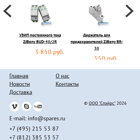
УЗИП постоянного тока
Держатель для
Каб
ZJBeny BUD-40/2R
предохранителей ZJBeny BR-
бата
30
3 850 руб.
550 руб.
Главная
О нас
Новости
Контакты
Доставка
©
ООО "Спэйрс"
2026
E-mail:
info@spares.ru
+7 (495)
215 53 87
+7 (812)
385 53 57