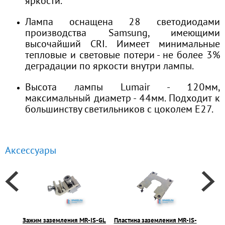
яркости.
Лампа оснащена 28 светодиодами
производства Samsung, имеющими
высочайший CRI. Иимеет минимальные
тепловые и световые потери - не более 3%
деградации по яркости внутри лампы.
Высота лампы Lumair - 120мм,
максимальный диаметр - 44мм. Подходит к
большинству светильников с цоколем E27.
Аксессуары
Зажим заземления MR-IS-GL
Пластина заземления MR-IS-
Вынос