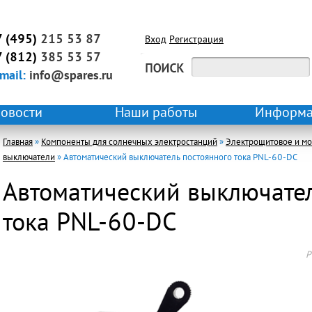
7 (495)
215 53 87
Вход
Регистрация
7 (812)
385 53 57
mail:
info@spares.ru
овости
Наши работы
Информа
Главная
»
Компоненты для солнечных электростанций
»
Электрощитовое и м
выключатели
» Автоматический выключатель постоянного тока PNL-60-DC
Автоматический выключател
тока PNL-60-DC
P